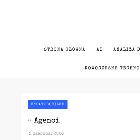
Skip
to
content
STRONA GŁÓWNA
AI
ANALIZA 
NOWOCZESNE TECHNO
UNCATEGORIZED
– Agenci