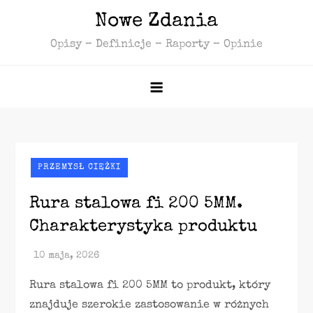
Skip
Nowe Zdania
to
Opisy – Definicje – Raporty – Opinie
content
PRZEMYSŁ CIĘŻKI
Rura stalowa fi 200 5MM.
Charakterystyka produktu
Rura stalowa fi 200 5MM to produkt, który
znajduje szerokie zastosowanie w różnych