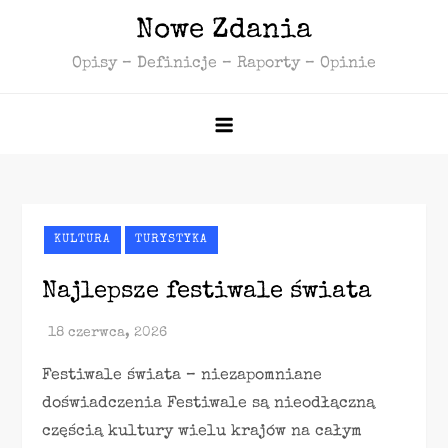
Skip
Nowe Zdania
to
Opisy – Definicje – Raporty – Opinie
content
KULTURA
TURYSTYKA
Najlepsze festiwale świata
Festiwale świata – niezapomniane
doświadczenia Festiwale są nieodłączną
częścią kultury wielu krajów na całym