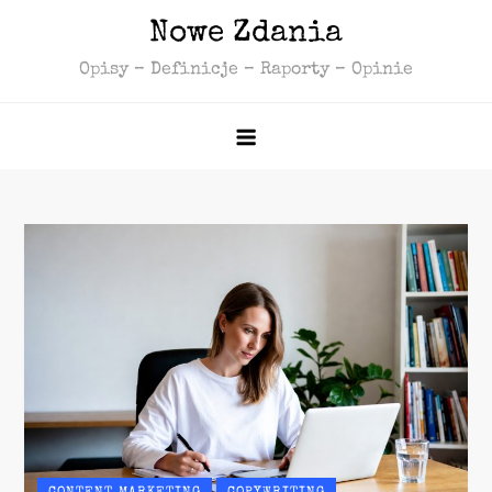
Skip
Nowe Zdania
to
Opisy – Definicje – Raporty – Opinie
content